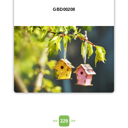
GBD00208
229
<<
>>