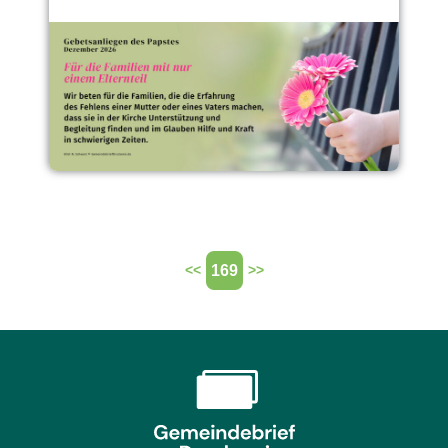
169
<<
>>