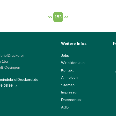
153
<<
>>
Weitere Infos
F
riefDruckerei
Jobs
g 15a
Wir bilden aus
oß Oesingen
Kontakt
Anmelden
indebriefDruckerei.de
Sitemap
 99 08 99
Impressum
Datenschutz
AGB