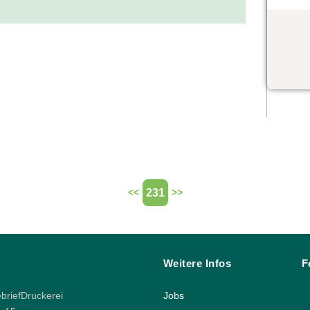
231
<<
>>
Weitere Infos
F
riefDruckerei
Jobs