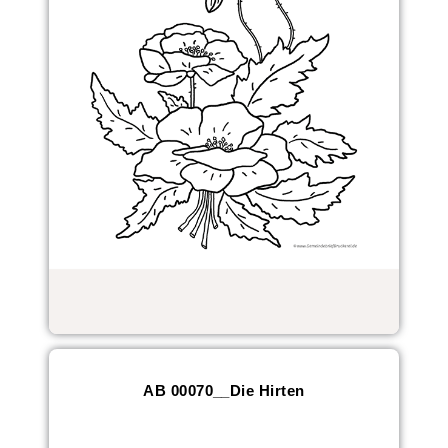
AB 00070__Die Hirten