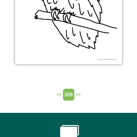
209
<<
>>