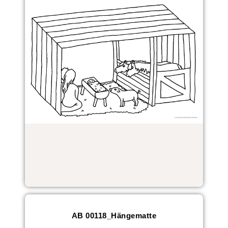
AB 00118_Hängematte