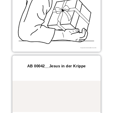
AB 00042__Jesus in der Krippe