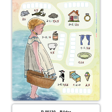
R 00130__Bilder