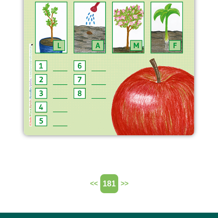
181
<<
>>