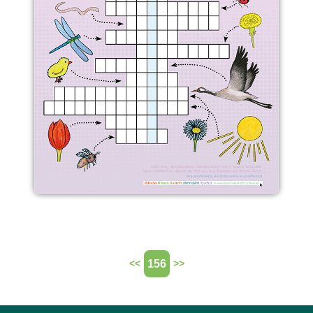
156
<<
>>