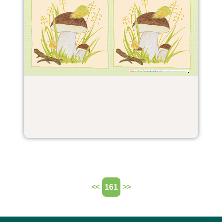
161
<<
>>