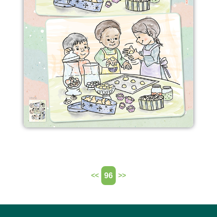
96
<<
>>