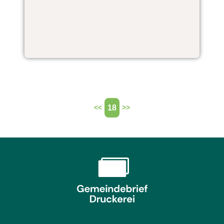
18
<<
>>