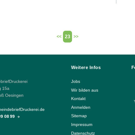
23
<<
>>
Weitere Infos
F
riefDruckerei
Jobs
g 15a
Wir bilden aus
oß Oesingen
Kontakt
Anmelden
indebriefDruckerei.de
Sitemap
 99 08 99
Impressum
Datenschutz