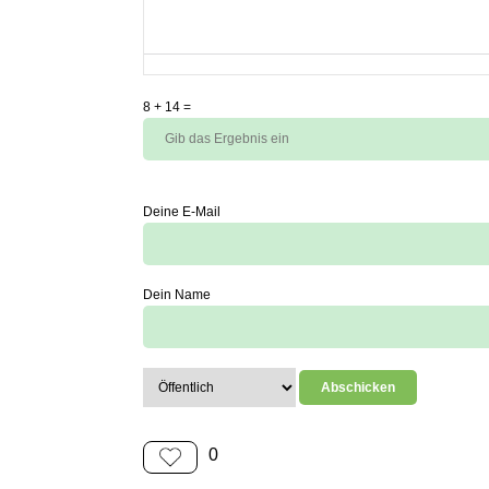
8
+
14
=
Deine E-Mail
Dein Name
0