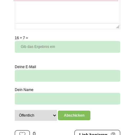
Failed to initialize plugin: wplink
16
+
7
=
Deine E-Mail
Dein Name
0
Link kopieren