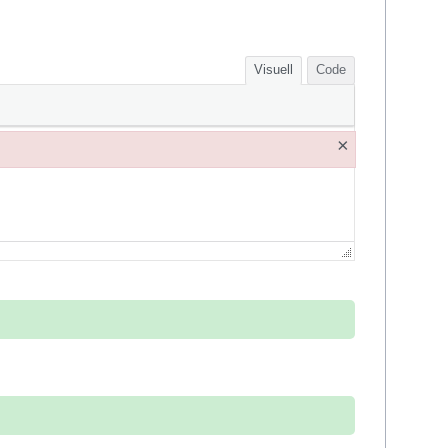
Visuell
Code
×