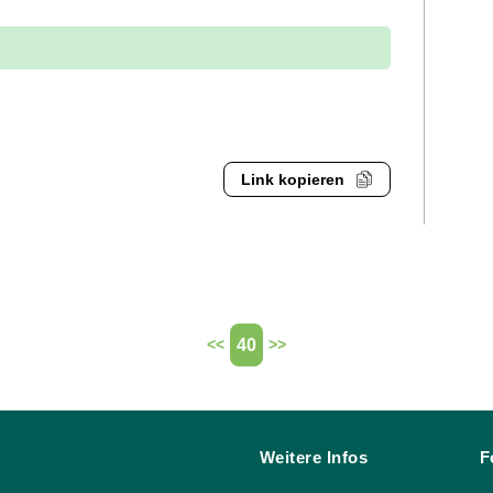
Link kopieren
40
<<
>>
Weitere Infos
F