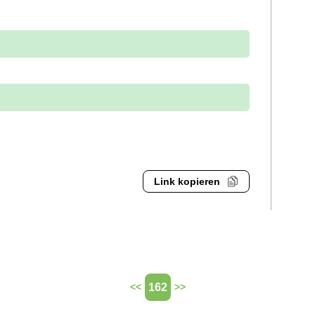
Link kopieren
162
<<
>>