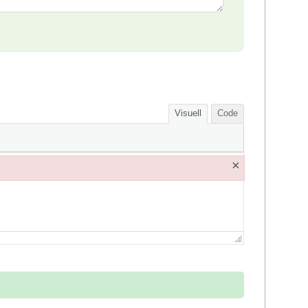
Visuell
Code
×