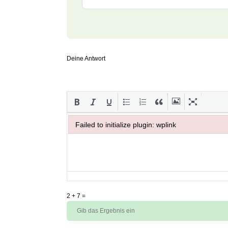
Deine Antwort
Failed to initialize plugin: wplink
Failed to initialize plugin: wplink
2
+
7
=