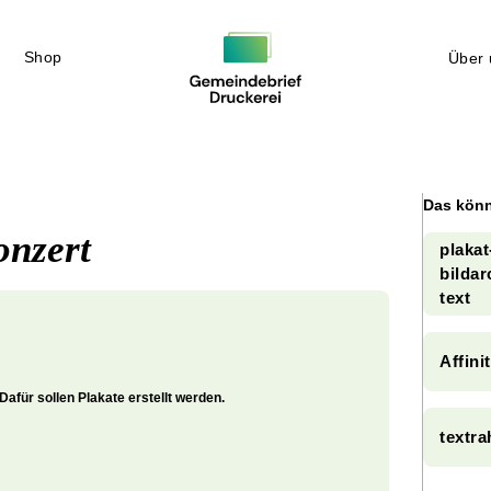
Shop
Über 
Das könn
onzert
plaka
bildar
text
Affini
afür sollen Plakate erstellt werden.
textra