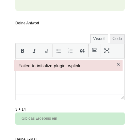
Deine Antwort
Visuell
Code
×
Failed to initialize plugin: wplink
Failed to initialize plugin: wplink
3
+
14
=
Deine E-Mail