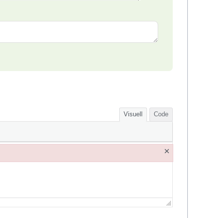
Visuell
Code
×