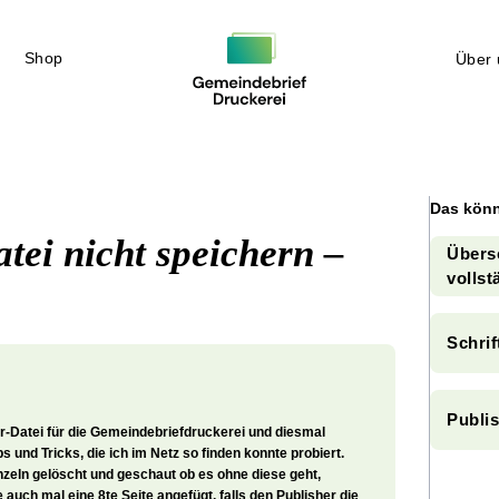
Shop
Über 
Das könn
tei nicht speichern –
Übersc
vollst
Schrif
Publi
er-Datei für die Gemeindebriefdruckerei und diesmal
ps und Tricks, die ich im Netz so finden konnte probiert.
nzeln gelöscht und geschaut ob es ohne diese geht,
auch mal eine 8te Seite angefügt, falls den Publisher die