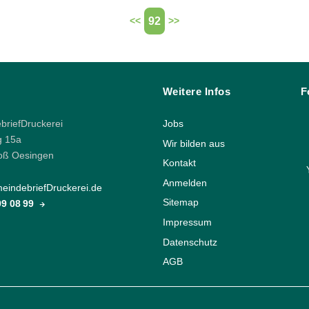
92
<<
>>
Weitere Infos
F
riefDruckerei
Jobs
g 15a
Wir bilden aus
oß Oesingen
Kontakt
Anmelden
indebriefDruckerei.de
Sitemap
 99 08 99
Impressum
Datenschutz
AGB