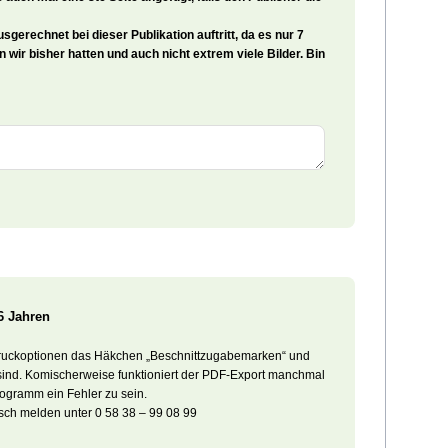
sgerechnet bei dieser Publikation auftritt, da es nur 7
 wir bisher hatten und auch nicht extrem viele Bilder. Bin
6 Jahren
Druckoptionen das Häkchen „Beschnittzugabemarken“ und
rt sind. Komischerweise funktioniert der PDF-Export manchmal
rogramm ein Fehler zu sein.
nisch melden unter 0 58 38 – 99 08 99