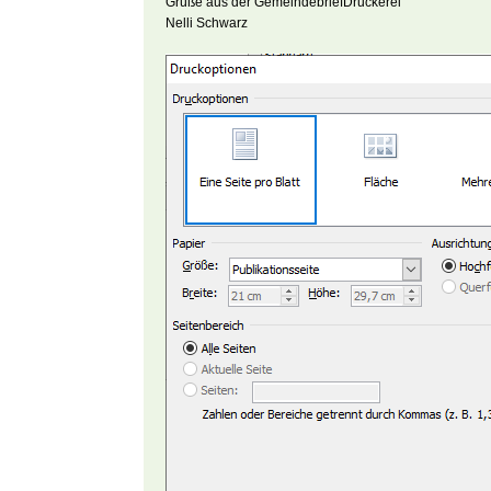
Grüße aus der GemeindebriefDruckerei
Nelli Schwarz