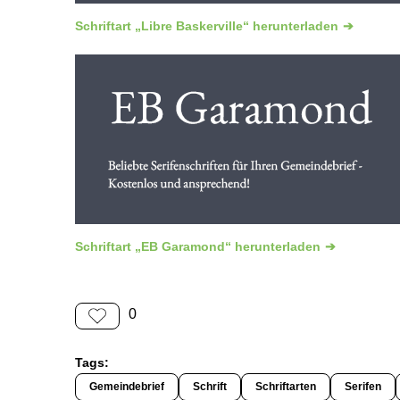
Schriftart „Libre Baskerville“ herunterladen
Schriftart „EB Garamond“ herunterladen
0
Tags:
Gemeindebrief
Schrift
Schriftarten
Serifen