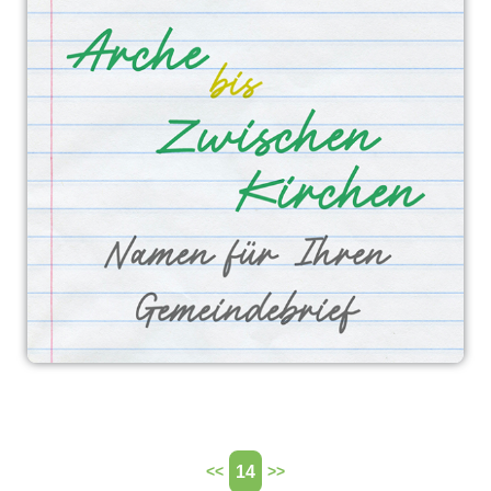
14
<<
>>