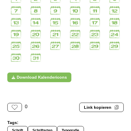
Download Kalendericons
0
Link kopieren
Tags:
Schrift
Schriftarten
Typografie