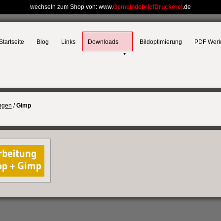
wechseln zum Shop von: www.
GemeindebriefDruckerei
.de
Startseite
Blog
Links
Downloads
Bildoptimierung
PDF Wer
ngen
/
Gimp