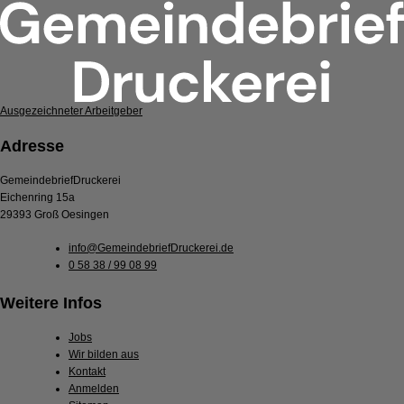
Ausgezeichneter Arbeitgeber
Adresse
GemeindebriefDruckerei
Eichenring 15a
29393 Groß Oesingen
info@GemeindebriefDruckerei.de
0 58 38 / 99 08 99
Weitere Infos
Jobs
Wir bilden aus
Kontakt
Anmelden