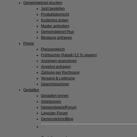
Gemeindebrief drucken
Jetzt bestellen
Produktübersicht
Kostenlos testen
Muster anfordern
Gemeindebrief Plus
Beratung anfragen
Preise
Preisvergleich
Frühbucher-Rabatt (12 % sparen)
Anzeigen reservieren
Angebot anfragen
Zahlung per Rechnung
Versand & Lieferung
Gewichtsrechner
Gestalten
Gestalten lernen
Anleitungen
GemeindebriefForum
Layouter-Forum
GemeindebriefBlog