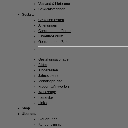
Versand & Lieferung
Gewichtsrechner
Gestalten
Gestalten lernen
Anleitungen
GemeindebriefForum
Layouter-Forum
GemeindebriefBlog
Gestaltungsvorlagen
Bilder
Kinderseiten
Jahreslosung
Monatssprüche
Fragen & Antworten
Werkzeuge
Fanartikel
Links
Shop
Über uns
Blauer Engel
Kundenstimmen