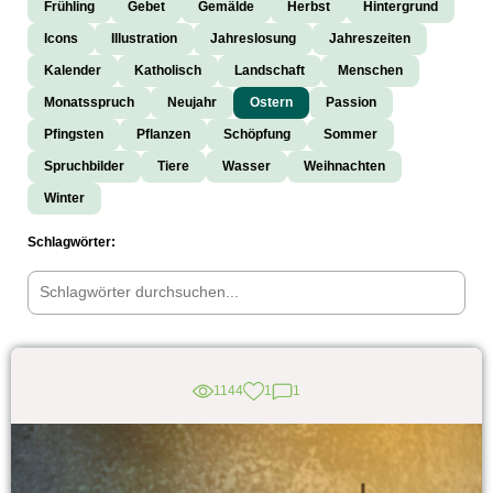
Frühling
Gebet
Gemälde
Herbst
Hintergrund
Icons
Illustration
Jahreslosung
Jahreszeiten
Kalender
Katholisch
Landschaft
Menschen
Monatsspruch
Neujahr
Ostern
Passion
Pfingsten
Pflanzen
Schöpfung
Sommer
Spruchbilder
Tiere
Wasser
Weihnachten
Winter
Schlagwörter:
1144
1
1