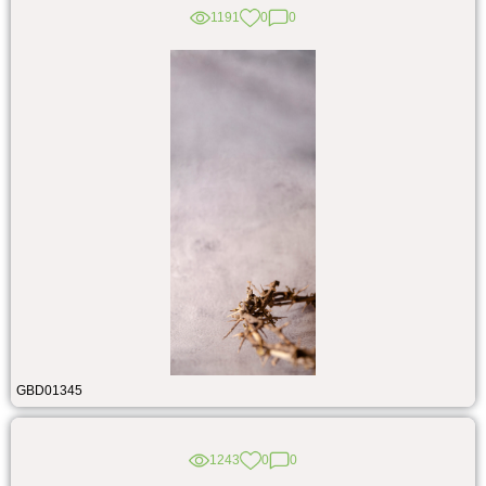
1191
0
0
GBD01345
1243
0
0