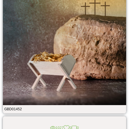
GBD01452
1027
0
0