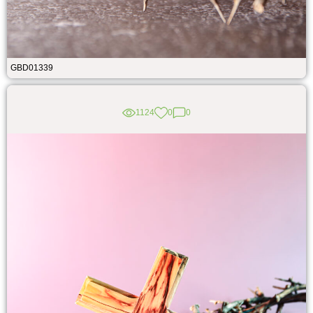
GBD01339
1124
0
0