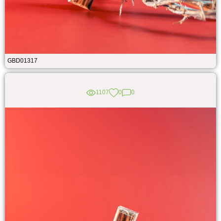
GBD01317
1107
0
0