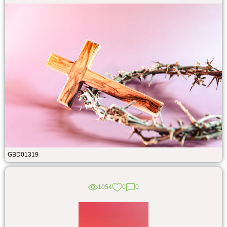
GBD01319
1054
0
0