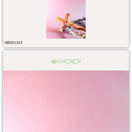
GBD01323
1224
0
0