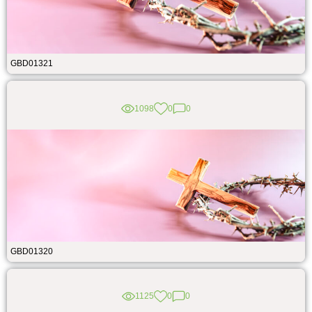
GBD01321
1098
0
0
GBD01320
1125
0
0