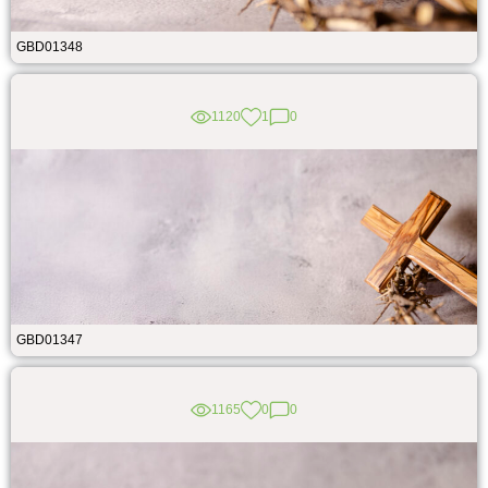
GBD01348
1120
1
0
GBD01347
1165
0
0