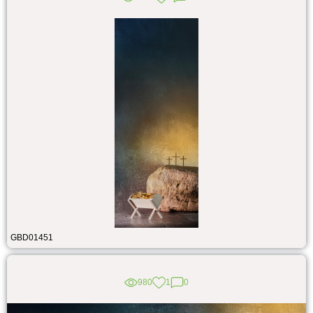
GBD01451
980
1
0