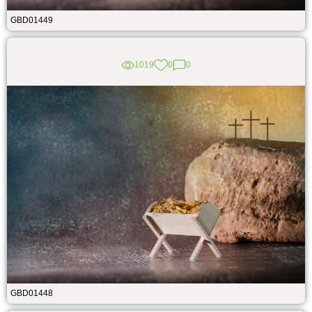
GBD01449
1019
0
0
GBD01448