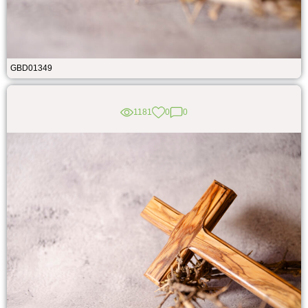
GBD01349
1181
0
0