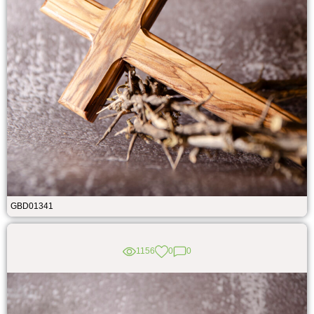
GBD01341
1156
0
0