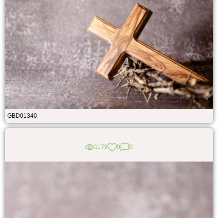
GBD01340
1179
0
0