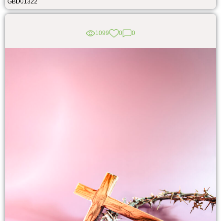
GBD01322
1099
0
0