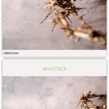
GBD01344
1123
0
0