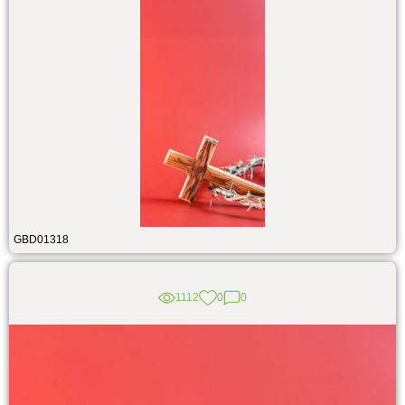
GBD01318
1112
0
0