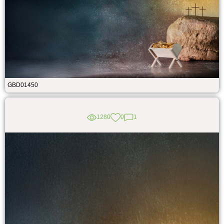
GBD01450
1280
0
1