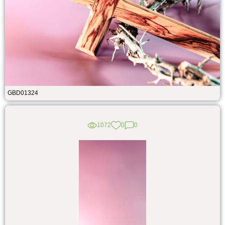
GBD01324
1072
0
0