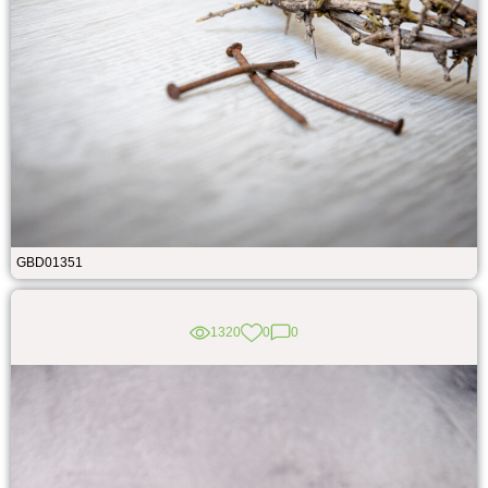
GBD01351
1320
0
0