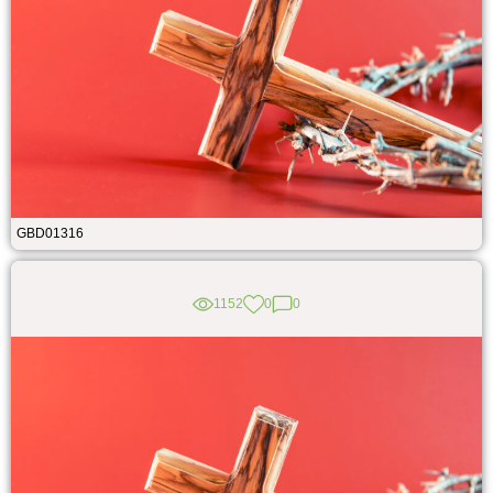
GBD01316
1152
0
0