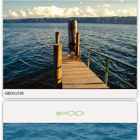
GBD01536
556
0
0