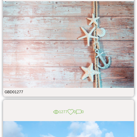
GBD01277
1277
0
0