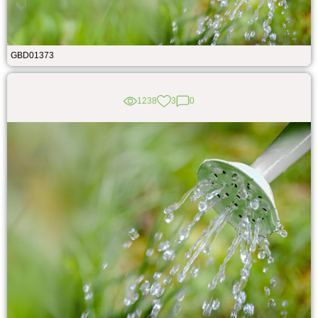
GBD01373
1238
3
0