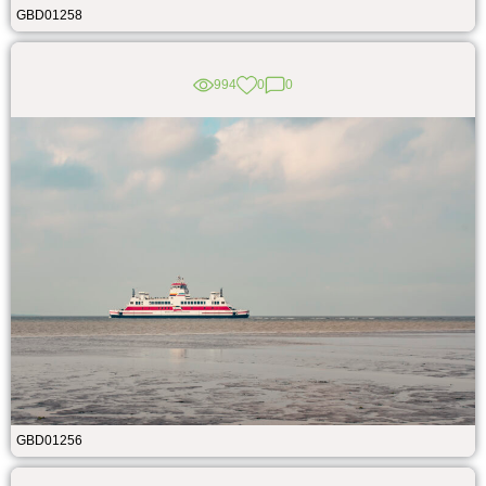
GBD01258
994
0
0
GBD01256