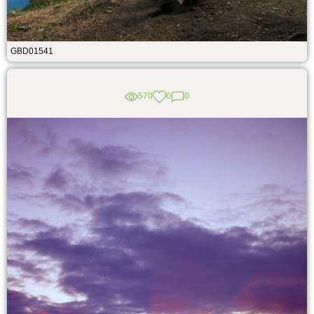
GBD01541
570
0
0