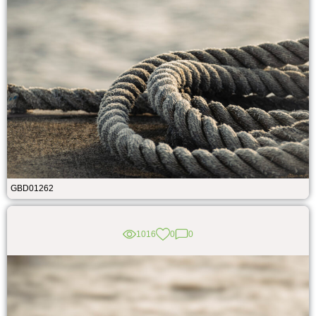
GBD01262
1016
0
0