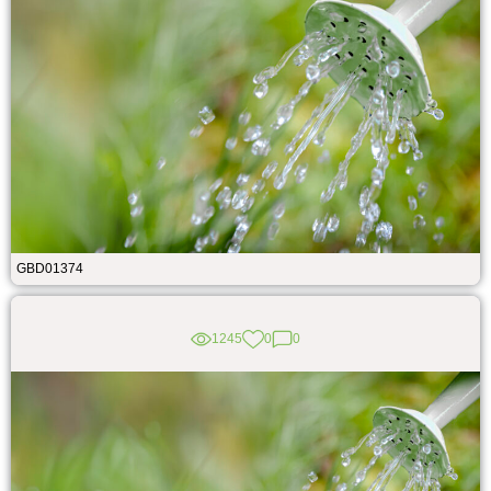
GBD01374
1245
0
0