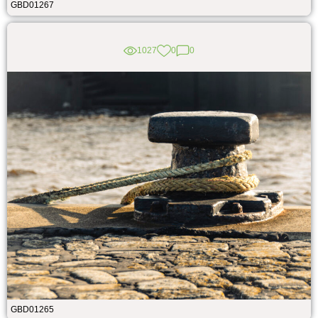
GBD01267
1027
0
0
GBD01265