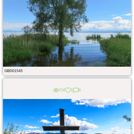
GBD01545
710
1
0