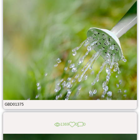
GBD01375
1369
0
0