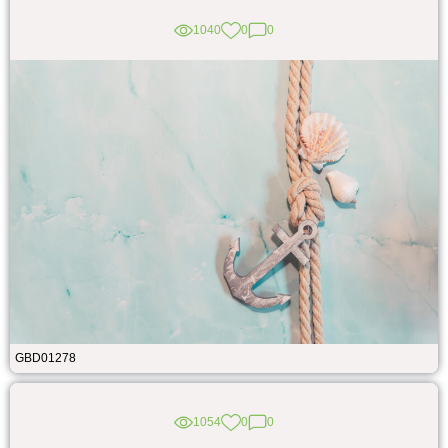
1040
0
0
GBD01278
1054
0
0