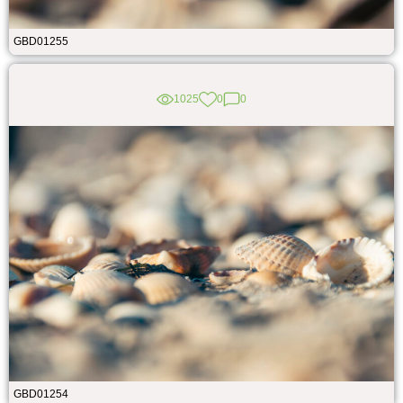
GBD01255
1025
0
0
GBD01254