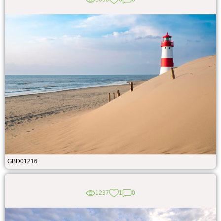
GBD01216
1237
1
0