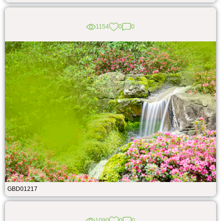
1154
0
0
GBD01217
1090
0
0