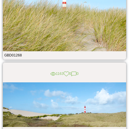
GBD01268
1163
0
0