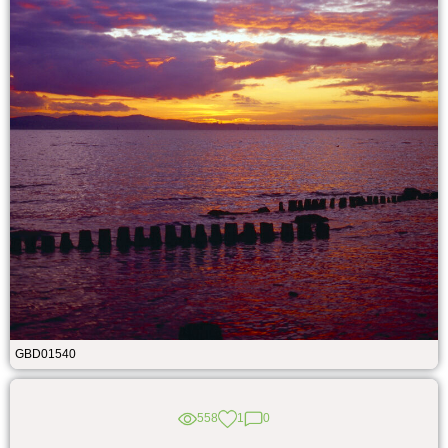
GBD01540
558
1
0