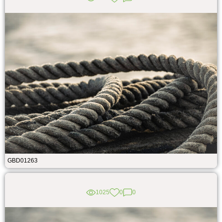
GBD01263
1025
0
0