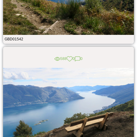
GBD01542
588
0
0