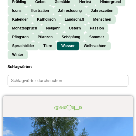
Frühling
Gebet
Gemälde
Herbst
Hintergrund
Icons
Illustration
Jahreslosung
Jahreszeiten
Kalender
Katholisch
Landschaft
Menschen
Monatsspruch
Neujahr
Ostern
Passion
Pfingsten
Pflanzen
Schöpfung
Sommer
Spruchbilder
Tiere
Wasser
Weihnachten
Winter
Schlagwörter:
540
0
0