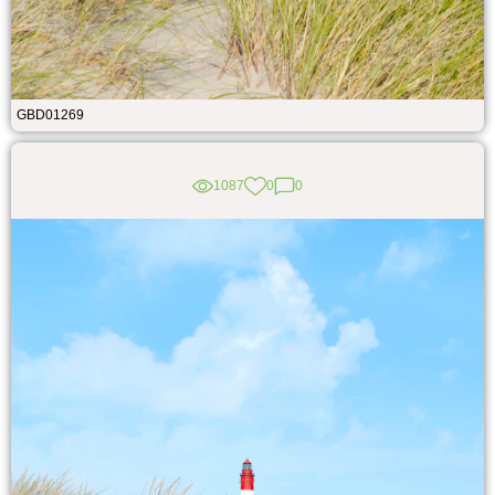
GBD01269
1087
0
0