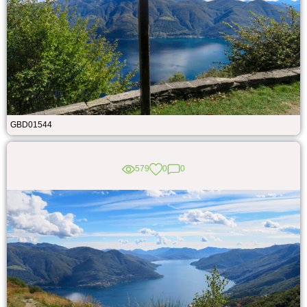
GBD01544
579
0
0