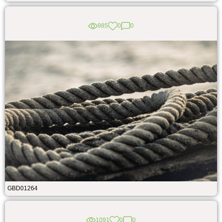
985
0
0
GBD01264
1091
0
0