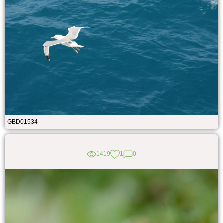
GBD01534
1419
1
0