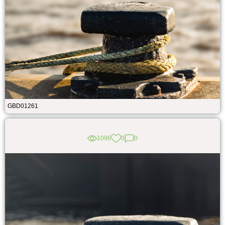
GBD01261
1096
0
0