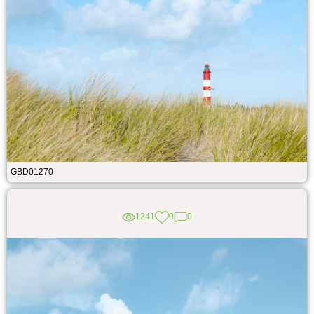
GBD01270
1241
0
0