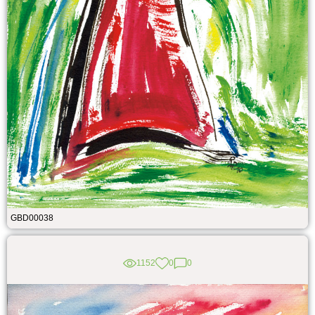
GBD00038
1152
0
0