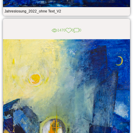
Jahreslosung_2022_ohne Text_V2
1470
0
0