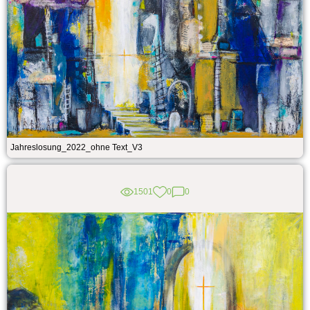
Jahreslosung_2022_ohne Text_V3
1501
0
0