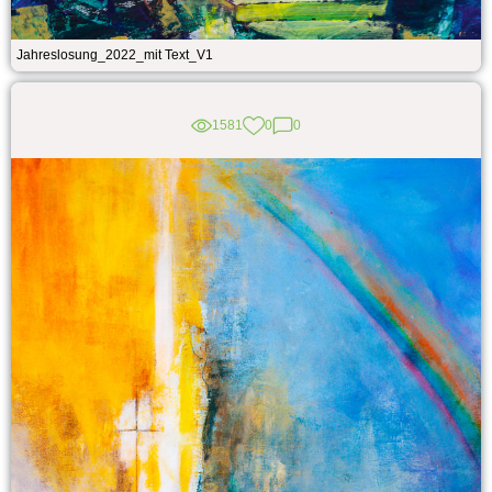
Jahreslosung_2022_mit Text_V1
1581
0
0