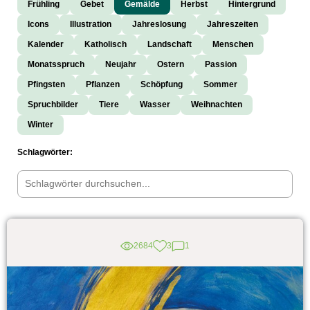
Frühling
Gebet
Gemälde
Herbst
Hintergrund
Icons
Illustration
Jahreslosung
Jahreszeiten
Kalender
Katholisch
Landschaft
Menschen
Monatsspruch
Neujahr
Ostern
Passion
Pfingsten
Pflanzen
Schöpfung
Sommer
Spruchbilder
Tiere
Wasser
Weihnachten
Winter
Schlagwörter:
2684
3
1