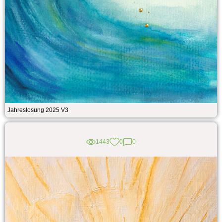
Jahreslosung 2025 V3
1443
0
0