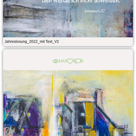
Jahreslosung_2022_mit Text_V2
1413
0
0