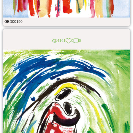
GBD00190
1161
0
0