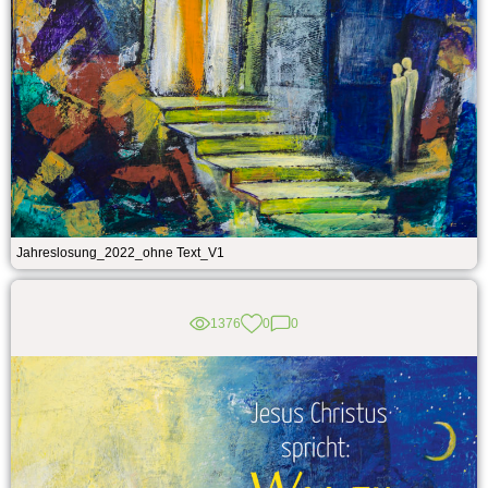
Jahreslosung_2022_ohne Text_V1
1376
0
0