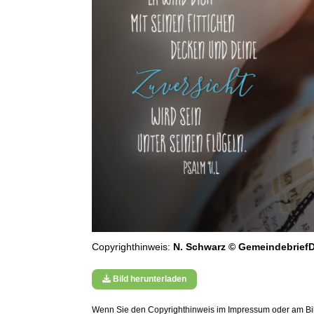
Copyrighthinweis:
N. Schwarz © GemeindebriefD
Bild herunterladen
Wenn Sie den Copyrighthinweis im Impressum oder am Bild