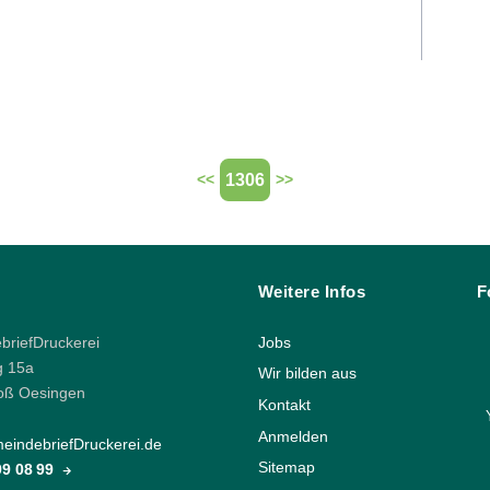
1306
<<
>>
Weitere Infos
F
riefDruckerei
Jobs
g 15a
Wir bilden aus
oß Oesingen
Kontakt
Anmelden
indebriefDruckerei.de
Sitemap
 99 08 99