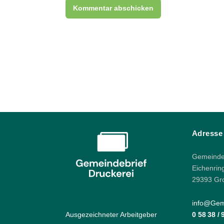
Adresse
Gemeindeb
Eichenrin
29393 Gr
info@Geme
Ausgezeichneter Arbeitgeber
0 58 38 /