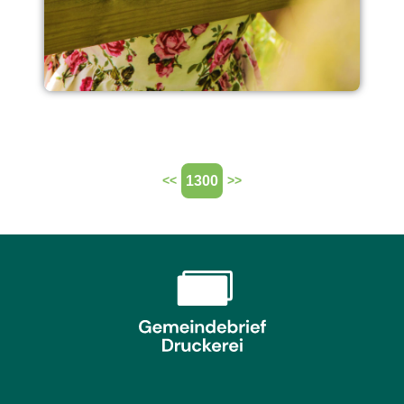
1300
<<
>>