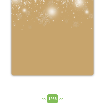
1266
<<
>>