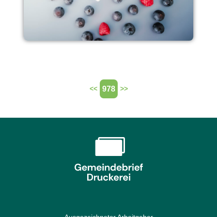
978
<<
>>