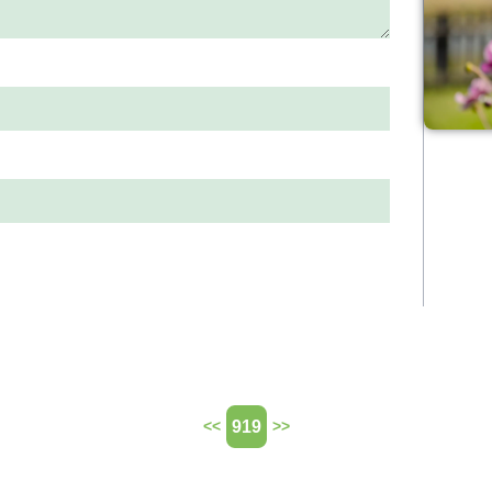
919
<<
>>