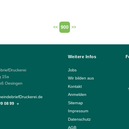
900
<<
>>
Weitere Infos
F
riefDruckerei
Jobs
g 15a
Wir bilden aus
oß Oesingen
Kontakt
Anmelden
indebriefDruckerei.de
Sitemap
 99 08 99
Impressum
Datenschutz
AGB