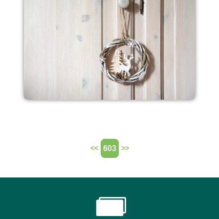
603
<<
>>