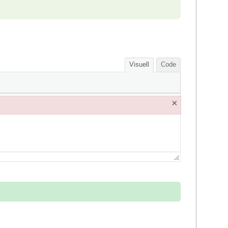
Visuell
Code
×