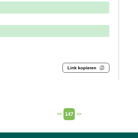
Link kopieren
147
<<
>>