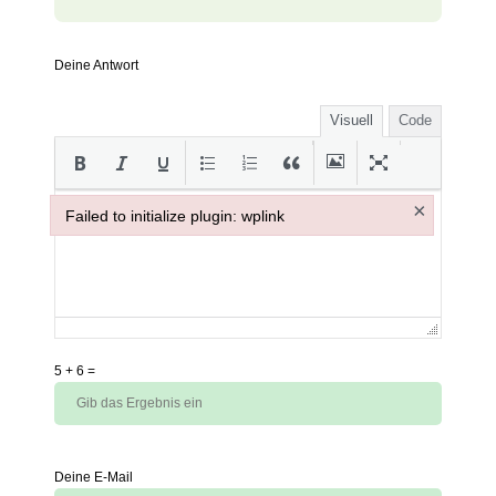
Deine Antwort
Visuell
Code
×
Failed to initialize plugin: wplink
Failed to initialize plugin: wplink
5
+
6
=
Deine E-Mail