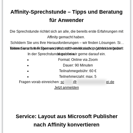
Affinity-Sprechstunde – Tipps und Beratung
für Anwender
Die Sprechstunde richtet sich an alle, die bereits erste Erfahrungen mit
Affinity gemacht haben.
Schildern Sie uns Ihre Herausforderungen – wir finden Lösungen. Sie
Teilen Sie uns Ihre Themen vorab mit – im Workshop gehen wir gezielt
können uns Ihre Fragen und Wunschthemen auch im Vorfeld mitteilen.
In der Sprechstunde gehen wir gerne darauf ein.
darauf ein.
Format: Online via Zoom
Dauer: 90 Minuten
Teilnahmegebühr: 60 €
Teilnehmerzahl: max. 5
Fragen vorab einreichen:
sc
******
@
********************
ei.de
Jetzt anmelden
Service: Layout aus Microsoft Publisher
nach Affinity konvertieren