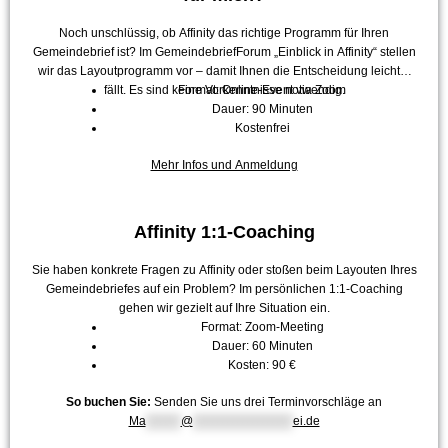
Noch unschlüssig, ob Affinity das richtige Programm für Ihren
Gemeindebrief ist? Im GemeindebriefForum „Einblick in Affinity“ stellen
wir das Layoutprogramm vor – damit Ihnen die Entscheidung leichter
fällt. Es sind keine Vorkenntnisse notwendig.
Format: Online-Event via Zoom
Dauer: 90 Minuten
Kostenfrei
Mehr Infos und Anmeldung
Affinity 1:1-Coaching
Sie haben konkrete Fragen zu Affinity oder stoßen beim Layouten Ihres
Gemeindebriefes auf ein Problem? Im persönlichen 1:1-Coaching
gehen wir gezielt auf Ihre Situation ein.
Format: Zoom-Meeting
Dauer: 60 Minuten
Kosten: 90 €
So buchen Sie:
Senden Sie uns drei Terminvorschläge an
Ma
*******
@
********************
ei.de