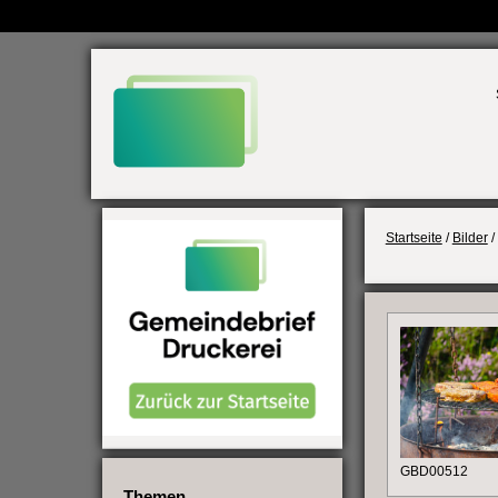
Weiter
zum
Inhalt
Startseite
/
Bilder
/
GBD00512
Themen