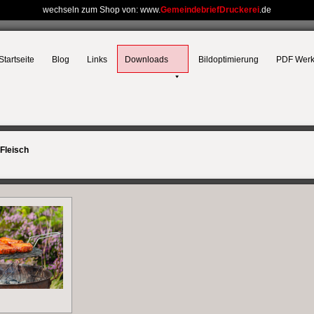
wechseln zum Shop von: www.
GemeindebriefDruckerei
.de
Startseite
Blog
Links
Downloads
Bildoptimierung
PDF Wer
Fleisch