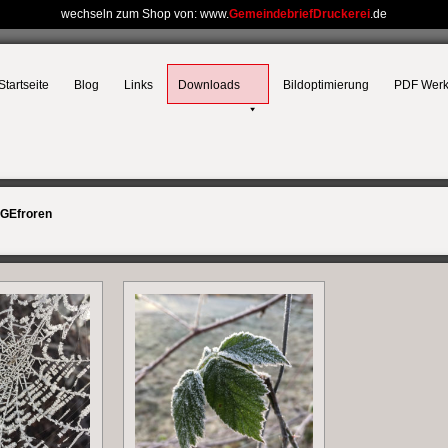
wechseln zum Shop von: www.
GemeindebriefDruckerei
.de
Startseite
Blog
Links
Downloads
Bildoptimierung
PDF Wer
GEfroren