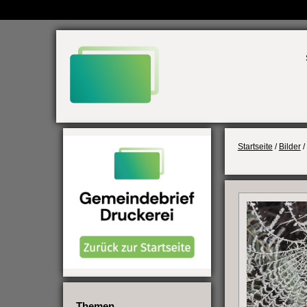
Weiter
zum
Inhalt
Startseite
/
Bilder
/
Themen