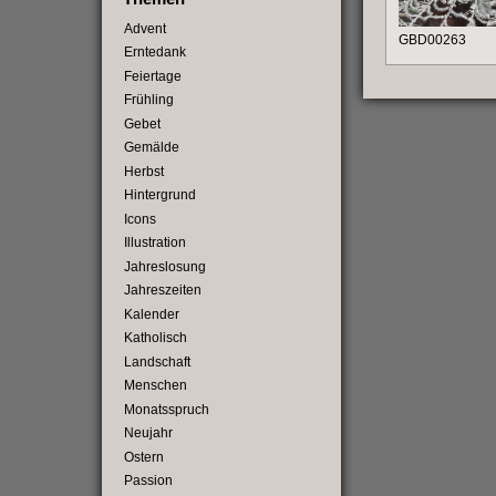
Advent
GBD00263
Erntedank
Feiertage
Frühling
Gebet
Gemälde
Herbst
Hintergrund
Icons
Illustration
Jahreslosung
Jahreszeiten
Kalender
Katholisch
Landschaft
Menschen
Monatsspruch
Neujahr
Ostern
Passion