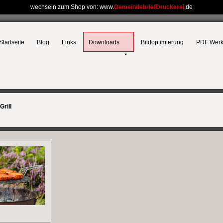
wechseln zum Shop von: www.
GemeindebriefDruckerei
.de
Startseite
Blog
Links
Downloads
Bildoptimierung
PDF Wer
Grill