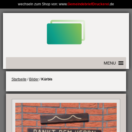
wechseln zum Shop von: www.
GemeindebriefDruckerei
.de
Weiter
zum
Inhalt
MENU
Startseite
/
Bilder
/
Kürbis