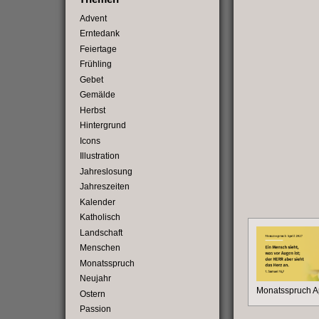
Advent
Erntedank
Feiertage
Frühling
Gebet
Gemälde
Herbst
Hintergrund
Icons
Illustration
Jahreslosung
Jahreszeiten
Kalender
Katholisch
Landschaft
Menschen
Monatsspruch
Neujahr
Monatsspruch Ap
Ostern
Passion