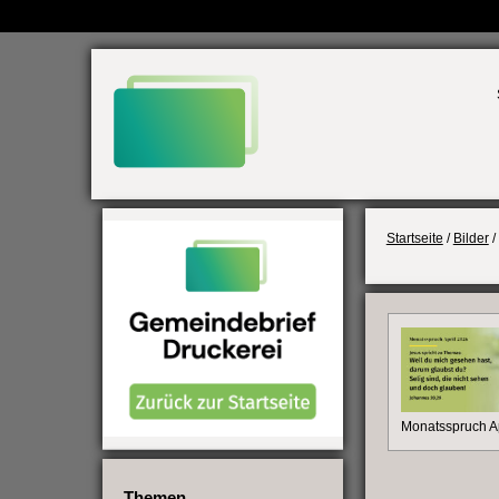
Weiter
zum
Inhalt
Startseite
/
Bilder
/
Monatsspruch A
Themen