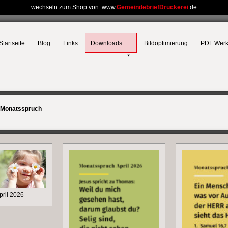
wechseln zum Shop von: www.
GemeindebriefDruckerei
.de
Startseite
Blog
Links
Downloads
Bildoptimierung
PDF Wer
Monatsspruch
pril 2026