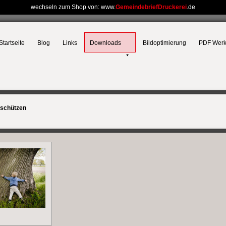
wechseln zum Shop von: www.
GemeindebriefDruckerei
.de
Startseite
Blog
Links
Downloads
Bildoptimierung
PDF Wer
schützen