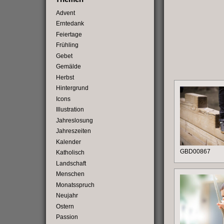
Advent
Erntedank
Feiertage
Frühling
Gebet
Gemälde
Herbst
Hintergrund
Icons
Illustration
Jahreslosung
Jahreszeiten
Kalender
GBD00867
Katholisch
Landschaft
Menschen
Monatsspruch
Neujahr
Ostern
Passion