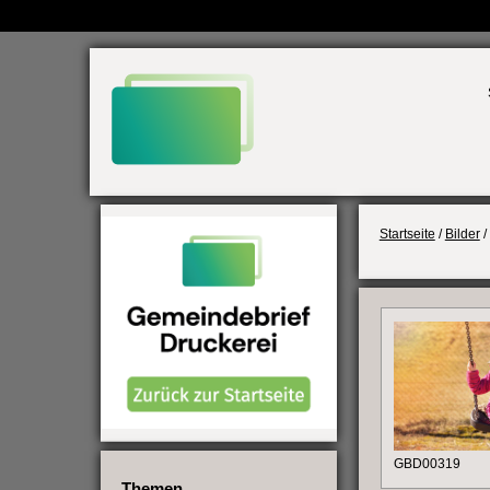
Weiter
zum
Inhalt
Startseite
/
Bilder
/
GBD00319
Themen