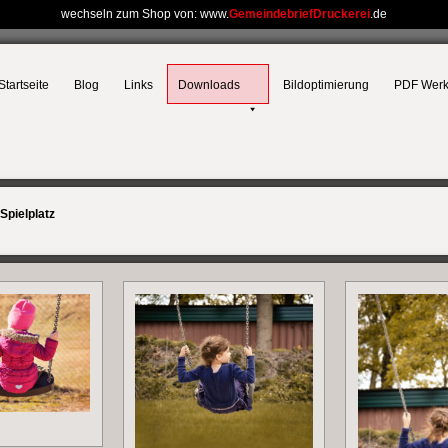
wechseln zum Shop von: www.
GemeindebriefDruckerei
.de
Startseite
Blog
Links
Downloads
Bildoptimierung
PDF Wer
Spielplatz