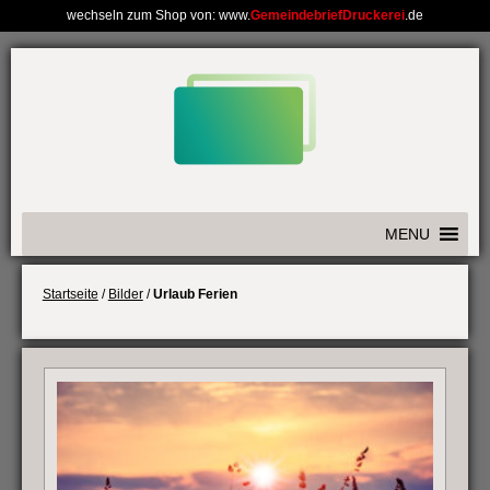
wechseln zum Shop von: www.
GemeindebriefDruckerei
.de
Weiter
zum
Inhalt
MENU
Startseite
/
Bilder
/
Urlaub Ferien