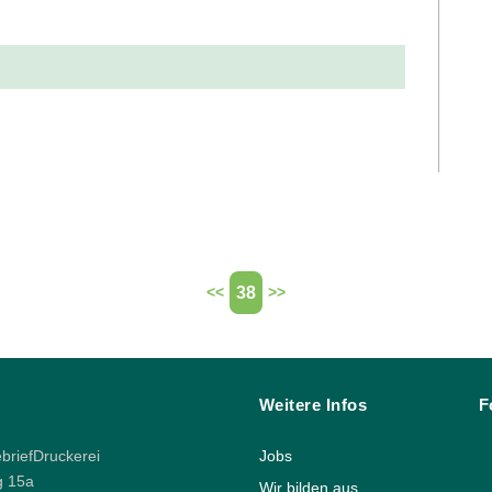
38
<<
>>
Weitere Infos
F
riefDruckerei
Jobs
g 15a
Wir bilden aus