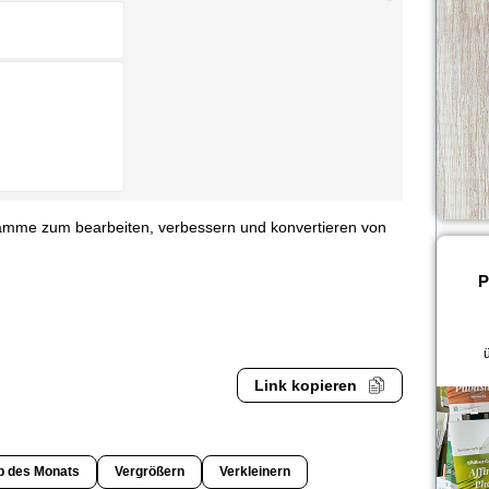
ogramme zum bearbeiten, verbessern und konvertieren von
P
Link kopieren
p des Monats
Vergrößern
Verkleinern