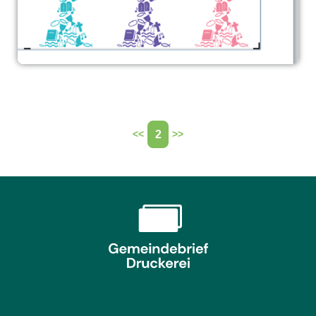
2
<<
>>