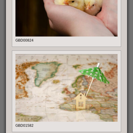
GBD00824
GBD01582