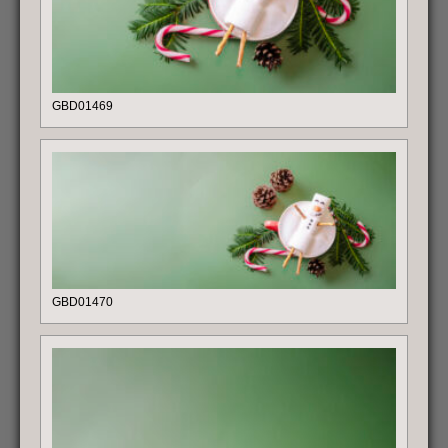
GBD01469
GBD01470