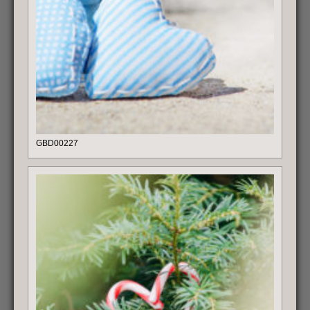
GBD00227