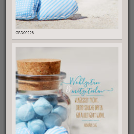
GBD00226