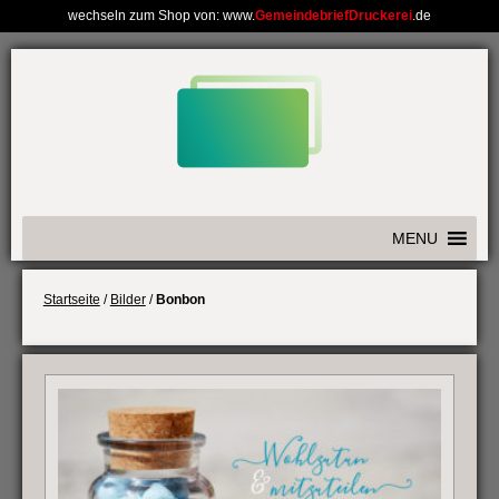
wechseln zum Shop von: www.
GemeindebriefDruckerei
.de
Weiter
zum
Inhalt
MENU
Startseite
/
Bilder
/
Bonbon