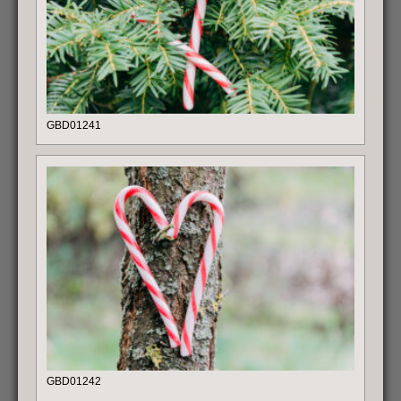
GBD01241
GBD01242