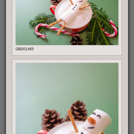
GBD01465