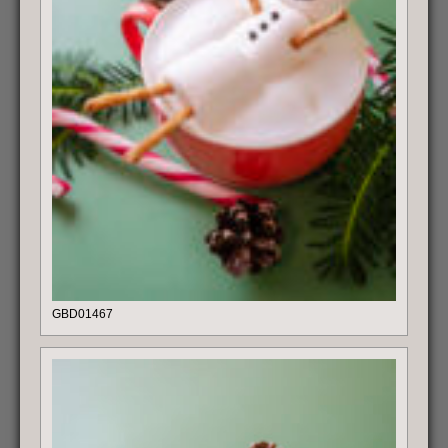
GBD01467