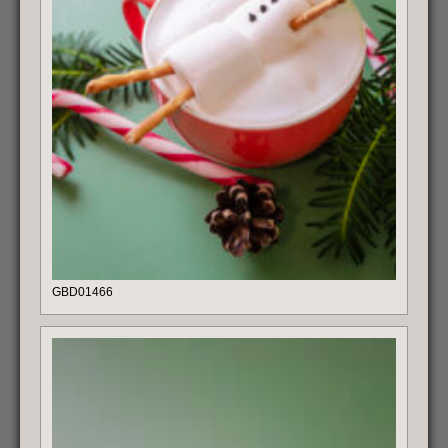
GBD01466