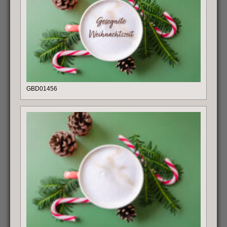
GBD01456