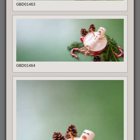
GBD01463
GBD01464