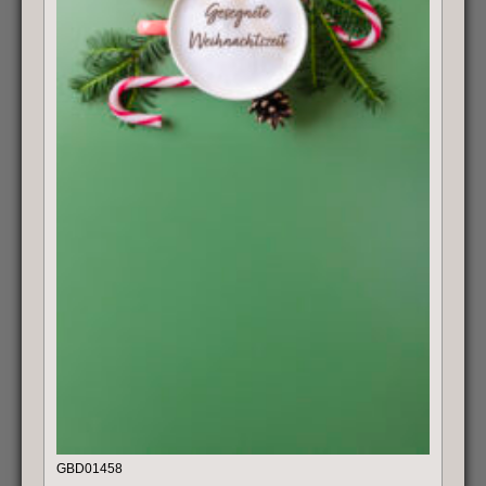
GBD01458