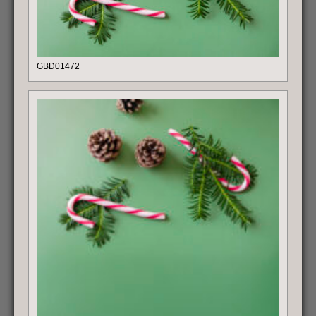
GBD01472