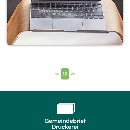
18
<<
>>