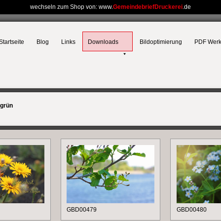
wechseln zum Shop von: www.
GemeindebriefDruckerei
.de
Startseite
Blog
Links
Downloads
Bildoptimierung
PDF Wer
grün
GBD00479
GBD00480