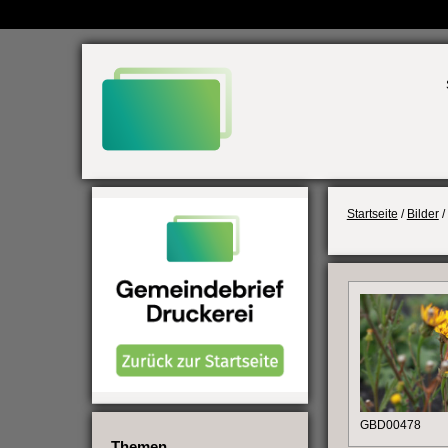
Weiter
zum
Inhalt
Startseite
/
Bilder
/
GBD00478
Themen