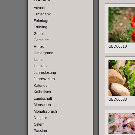
Advent
Erntedank
Feiertage
Frühling
Gebet
Gemälde
GBD00510
Herbst
Hintergrund
Icons
Illustration
Jahreslosung
Jahreszeiten
Kalender
Katholisch
Landschaft
GBD00583
Menschen
Monatsspruch
Neujahr
Ostern
Passion